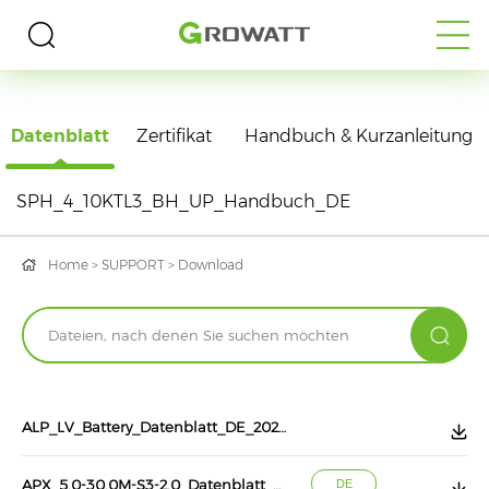
DOWNLOAD
Datenblatt
Zertifikat
Handbuch & Kurzanleitung
SPH_4_10KTL3_BH_UP_Handbuch_DE
Home
>
SUPPORT
>
Download
ALP_LV_Battery_Datenblatt_DE_202607
APX_5.0-30.0M-S3-2.0_Datenblatt_DE_202607
DE