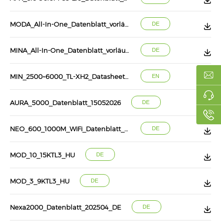
MODA_All-In-One_Datenblatt_vorläufig_DE_202606
DE
MINA_All-In-One_Datenblatt_vorläufig_DE_202606
DE
MIN_2500~6000_TL-XH2_Datasheet_202509
EN
AURA_5000_Datenblatt_15052026
DE
NEO_600_1000M_WiFi_Datenblatt_DE_20260331
DE
MOD_10_15KTL3_HU
DE
MOD_3_9KTL3_HU
DE
Nexa2000_Datenblatt_202504_DE
DE